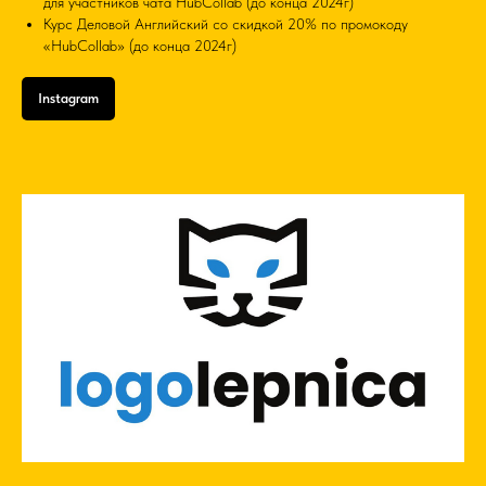
для участников чата HubCollab (до конца 2024г)
Курс Деловой Английский со скидкой 20% по промокоду
«HubCollab» (до конца 2024г)
Instagram