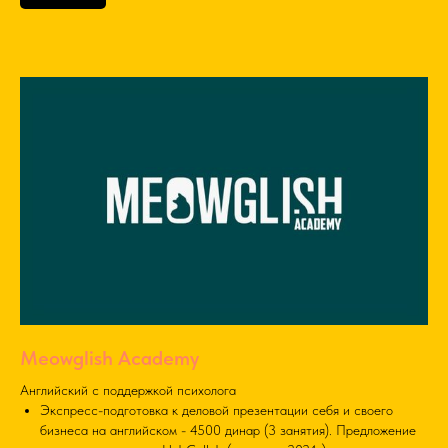
Meowglish Academy
Английский с поддержкой психолога
Экспресс-подготовка к деловой презентации себя и своего
бизнеса на английском - 4500 динар (3 занятия). Предложение