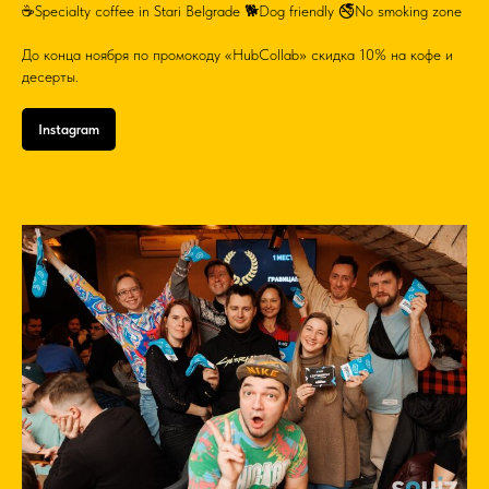
☕️Specialty coffee in Stari Belgrade 🐕Dog friendly 🚭No smoking zone
До конца ноября по промокоду «HubCollab» скидка 10% на кофе и
десерты.
Instagram