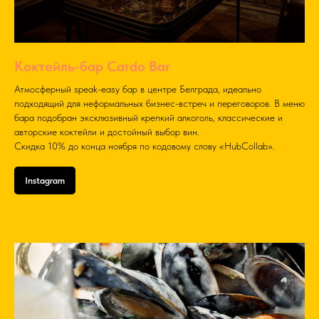
Коктейль-бар Cardo Bar
Атмосферный speak-easy бар в центре Белграда, идеально
подходящий для неформальных бизнес-встреч и переговоров. В меню
бара подобран эксклюзивный крепкий алкоголь, классические и
авторские коктейли и достойный выбор вин.
Скидка 10% до конца ноября по кодовому слову «HubCollab».
Instagram