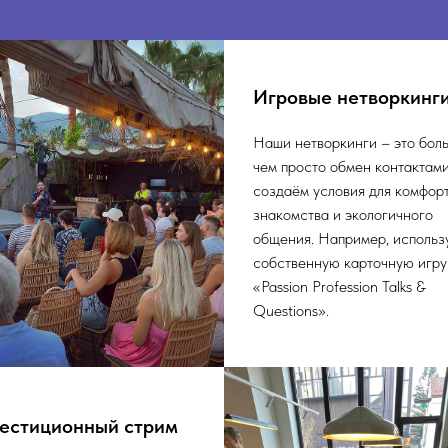
Игровые нетворкинг
Наши нетворкинги – это бол
чем просто обмен контактам
создаём условия для комфор
знакомства и экологичного
общения. Например, использ
собственную карточную игру
«Passion Profession Talks &
Questions».
естиционный стрим