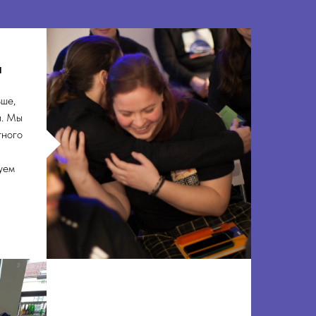
и
ьше,
и. Мы
тного
уем