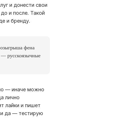
луг и донести свои
до и после. Такой
е и бренду.
 розыгрыша фена
ы — русскоязычные
но — иначе можно
да лично
т лайки и пишет
ли да — тестирую