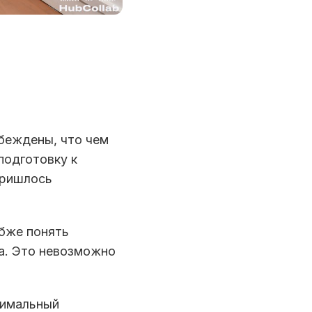
беждены, что чем
подготовку к
пришлось
убже понять
са. Это невозможно
нимальный