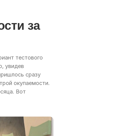
ости за
риант тестового
, увидев
пришлось сразу
строй окупаемости.
сяца. Вот