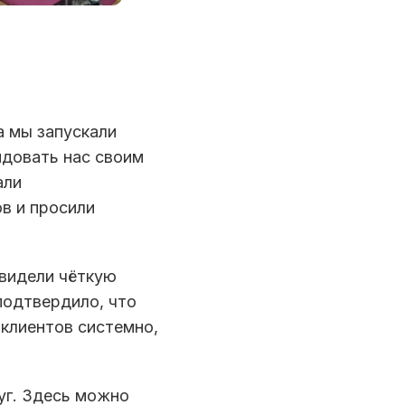
а мы запускали
ндовать нас своим
али
ов и просили
увидели чёткую
подтвердило, что
клиентов системно,
уг. Здесь можно