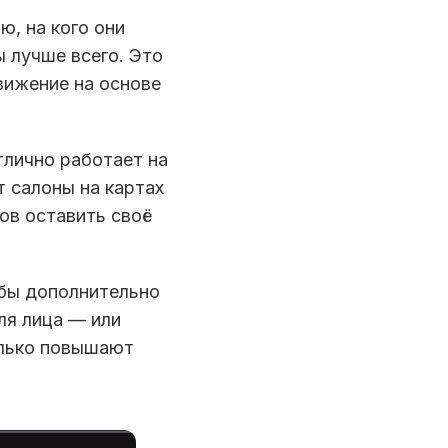
ю, на кого они
ы лучше всего. Это
вижение на основе
тлично работает на
т салоны на картах
ов оставить своё
обы дополнительно
ля лица — или
олько повышают