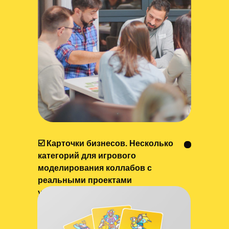
Далее начинается работа
по фреймворкам в
зависимости от целей
стратегической сессии
или
тренинга
.
☑️ Карточки бизнесов. Несколько
категорий для игрового
моделирования коллабов с
реальными проектами
участников сессии.