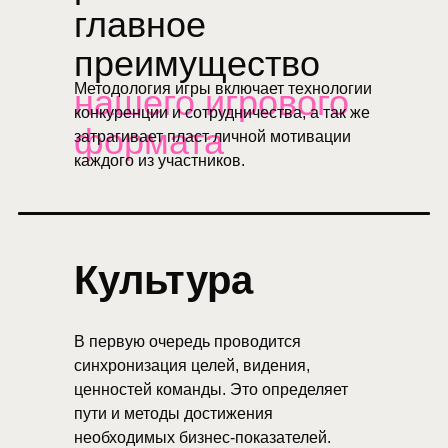
главное
преимущество
Методология игры включает технологии
нашего игрового
конкуренции и сотрудничества, а так же
формата
затрагивает пласт личной мотивации
каждого из участников.
Культура
В первую очередь проводится
синхронизация целей, видения,
ценностей команды. Это определяет
пути и методы достижения
необходимых бизнес-показателей.